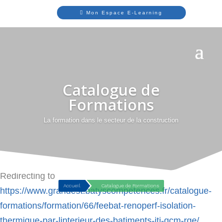
Mon Espace E-Learning
Catalogue de
Formations
La formation dans le secteur de la construction
Redirecting to
Accueil
Catalogue de Formations
https://www.grandest.batyscompetences.fr/catalogue-
formations/formation/66/feebat-renoperf-isolation-
thermique-par-linterieur-des-batiments-iti-qcm-rge/
.